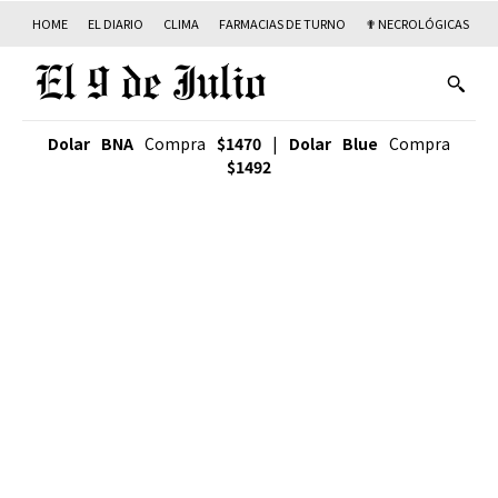
HOME
EL DIARIO
CLIMA
FARMACIAS DE TURNO
✟ NECROLÓGICAS
T
Dolar BNA
Compra
$1470
|
Dolar Blue
Compra
$1492