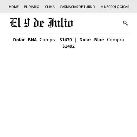
HOME
EL DIARIO
CLIMA
FARMACIAS DE TURNO
✟ NECROLÓGICAS
T
Dolar BNA
Compra
$1470
|
Dolar Blue
Compra
$1492