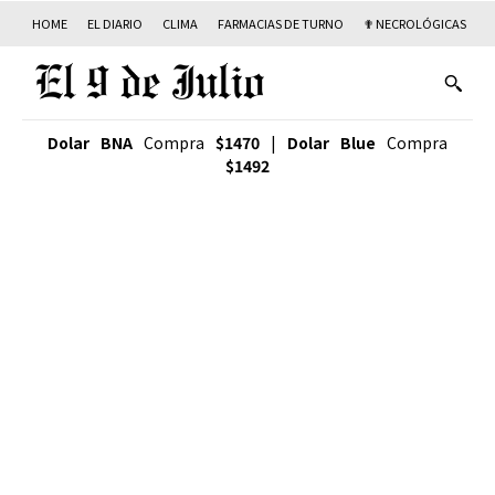
HOME
EL DIARIO
CLIMA
FARMACIAS DE TURNO
✟ NECROLÓGICAS
T
Dolar BNA
Compra
$1470
|
Dolar Blue
Compra
$1492