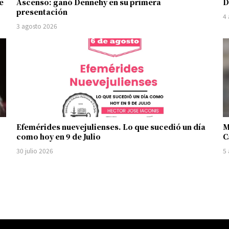
e
Ascenso: ganó Dennehy en su primera
D
presentación
4
3 agosto 2026
Efemérides nuevejulienses. Lo que sucedió un día
M
como hoy en 9 de Julio
C
30 julio 2026
5