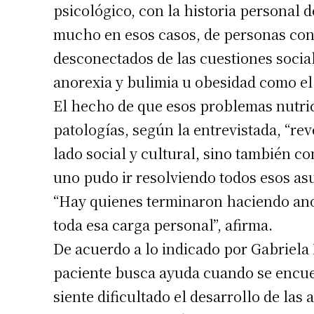
psicológico, con la historia personal 
Suscrib
mucho en esos casos, de personas con
desconectados de las cuestiones socia
Dirección 
anorexia y bulimia u obesidad como el 
El hecho de que esos problemas nutri
Nombre
patologías, según la entrevistada, “re
lado social y cultural, sino también c
Apellidos
uno pudo ir resolviendo todos esos asun
“Hay quienes terminaron haciendo ano
Número de
toda esa carga personal”, afirma.
De acuerdo a lo indicado por Gabriela B
paciente busca ayuda cuando se encuen
siente dificultado el desarrollo de las 