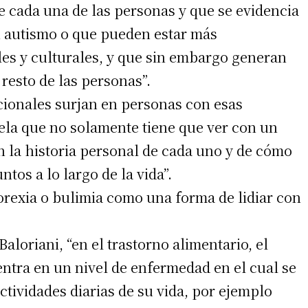
de cada una de las personas y que se evidencia
irme gratis
 autismo o que pueden estar más
les y culturales, y que sin embargo generan
*
Requerido
*
de correo electrónico
resto de las personas”.
cionales surjan en personas con esas
vela que no solamente tiene que ver con un
on la historia personal de cada uno y de cómo
tos a lo largo de la vida”.
rexia o bulimia como una forma de lidiar con
 teléfono
aloriani, “en el trastorno alimentario, el
tra en un nivel de enfermedad en el cual se
actividades diarias de su vida, por ejemplo