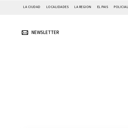
LA CIUDAD
LOCALIDADES
LA REGION
EL PAIS
POLICIA
NEWSLETTER