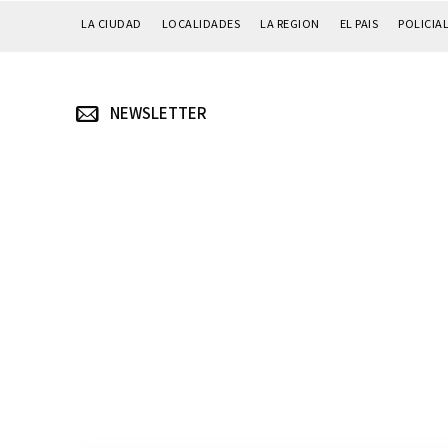
LA CIUDAD
LOCALIDADES
LA REGION
EL PAIS
POLICIA
NEWSLETTER