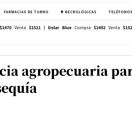
FARMACIAS DE TURNO
✟ NECROLÓGICAS
TELÉFONOS
$1470
Venta
$1521
|
Dolar Blue
Compra
$1492
Venta
$15
ia agropecuaria para
sequía