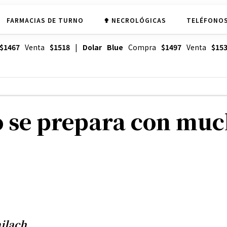
FARMACIAS DE TURNO
✟ NECROLÓGICAS
TELÉFONOS
$1467
Venta
$1518
|
Dolar Blue
Compra
$1497
Venta
$15
lio se prepara con mu
ailach