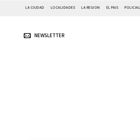
LA CIUDAD
LOCALIDADES
LA REGION
EL PAIS
POLICIA
NEWSLETTER