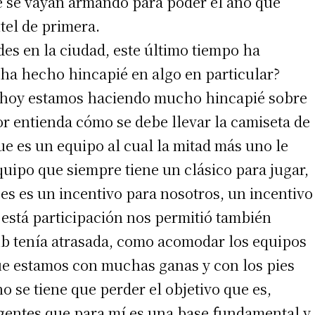
ue se vayan armando para poder el año que
tel de primera.
 teléfono
ndes en la ciudad, este último tiempo ha
ha hecho hincapié en algo en particular?
s, hoy estamos haciendo mucho hincapié sobre
or entienda cómo se debe llevar la camiseta de
 que es un equipo al cual la mitad más uno le
quipo que siempre tiene un clásico para jugar,
ces es un incentivo para nosotros, un incentivo
está participación nos permitió también
ub tenía atrasada, como acomodar los equipos
que estamos con muchas ganas y con los pies
no se tiene que perder el objetivo que es,
rigentes que para mí es una base fundamental y,