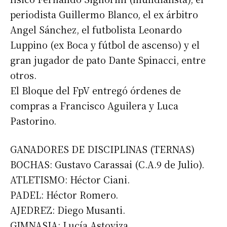
periodista Guillermo Blanco, el ex árbitro
Angel Sánchez, el futbolista Leonardo
Luppino (ex Boca y fútbol de ascenso) y el
gran jugador de pato Dante Spinacci, entre
otros.
El Bloque del FpV entregó órdenes de
compras a Francisco Aguilera y Luca
Pastorino.
GANADORES DE DISCIPLINAS (TERNAS)
BOCHAS: Gustavo Carassai (C.A.9 de Julio).
ATLETISMO: Héctor Ciani.
PADEL: Héctor Romero.
AJEDREZ: Diego Musanti.
Suscribirme gratis
GIMNASIA: Lucía Astoviza.