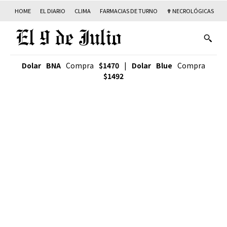
HOME
EL DIARIO
CLIMA
FARMACIAS DE TURNO
✟ NECROLÓGICAS
T
Dolar BNA
Compra
$1470
|
Dolar Blue
Compra
$1492