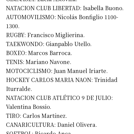
NATACION CLUB LIBERTAD: Isabella Buono.
*
Dirección de correo electrónico
AUTOMOVILISMO: Nicolás Bonfiglio 1100-
1300.
Nombre
RUGBY: Francisco Miglierina.
TAEKWONDO: Gianpablo Utello.
Apellidos
BOXEO: Marcos Barroca.
TENIS: Mariano Navone.
MOTOCICLISMO: Juan Manuel Iriarte.
Número de teléfono
HOCKEY CARLOS MARIA NAON: Trinidad
Iturralde.
NATACION CLUB ATLÉTICO 9 DE JULIO:
Valentina Bossio.
TIRO: Carlos Martínez.
CANARICULTURA: Daniel Olivera.
SOFTBOL: Ricardo Anca.