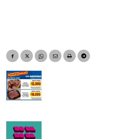
Suscribirme gratis
*
Dirección de correo electrónico
Nombre
Apellidos
Número de teléfono