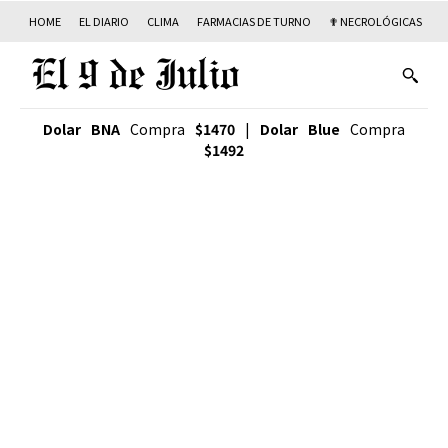
HOME
EL DIARIO
CLIMA
FARMACIAS DE TURNO
✟ NECROLÓGICAS
T
Dolar BNA
Compra
$1470
|
Dolar Blue
Compra
$1492