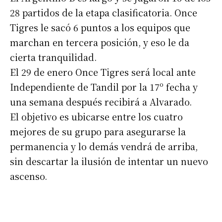
28 partidos de la etapa clasificatoria. Once
Suscribirme gratis
Tigres le sacó 6 puntos a los equipos que
marchan en tercera posición, y eso le da
*
Dirección de correo electrónico
cierta tranquilidad.
El 29 de enero Once Tigres será local ante
Nombre
Independiente de Tandil por la 17º fecha y
una semana después recibirá a Alvarado.
El objetivo es ubicarse entre los cuatro
Apellidos
mejores de su grupo para asegurarse la
permanencia y lo demás vendrá de arriba,
Número de teléfono
sin descartar la ilusión de intentar un nuevo
ascenso.