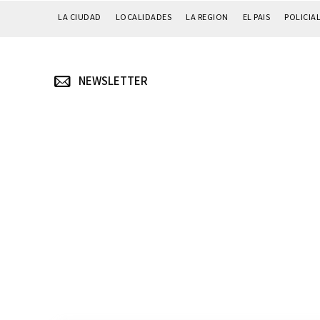
LA CIUDAD
LOCALIDADES
LA REGION
EL PAIS
POLICIA
NEWSLETTER