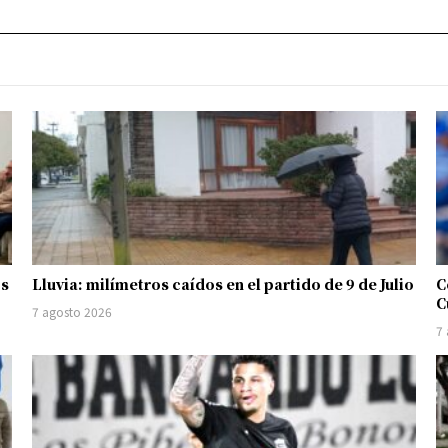
os
Lluvia: milímetros caídos en el partido de 9 de Julio
C
C
7 agosto 2026
7