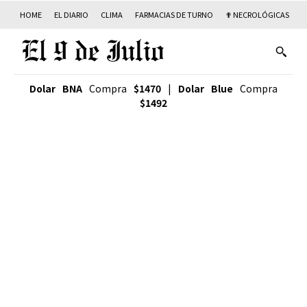
HOME
EL DIARIO
CLIMA
FARMACIAS DE TURNO
✟ NECROLÓGICAS
T
Dolar BNA
Compra
$1470
|
Dolar Blue
Compra
$1492