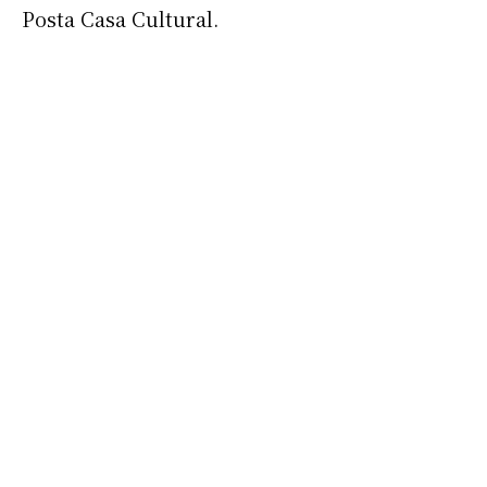
Posta Casa Cultural.
Suscribirme gratis
*
Dirección de correo electrónico
Nombre