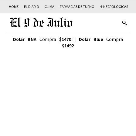
HOME
EL DIARIO
CLIMA
FARMACIAS DE TURNO
✟ NECROLÓGICAS
T
Dolar BNA
Compra
$1470
|
Dolar Blue
Compra
$1492