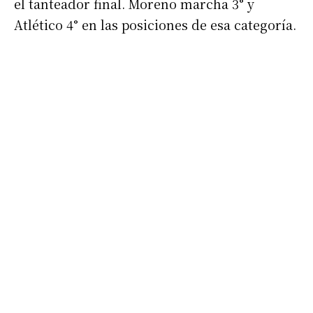
el tanteador final. Moreno marcha 3° y
Atlético 4° en las posiciones de esa categoría.
Suscribirme gratis
*
Dirección de correo electrónico
Nombre
Apellidos
Número de teléfono