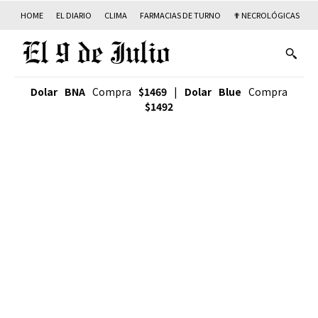
HOME
EL DIARIO
CLIMA
FARMACIAS DE TURNO
✟ NECROLÓGICAS
T
Dolar BNA
Compra
$1469
|
Dolar Blue
Compra
$1492