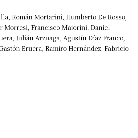
ella, Román Mortarini, Humberto De Rosso,
 Morresi, Francisco Maiorini, Daniel
uera, Julián Arzuaga, Agustín Díaz Franco,
 Gastón Bruera, Ramiro Hernández, Fabricio
irme gratis
*
Requerido
*
de correo electrónico
 teléfono