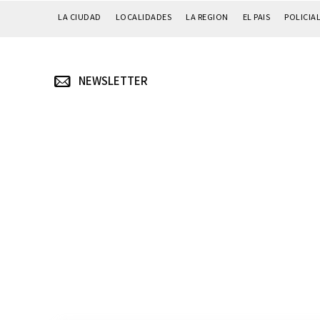
LA CIUDAD
LOCALIDADES
LA REGION
EL PAIS
POLICIA
NEWSLETTER