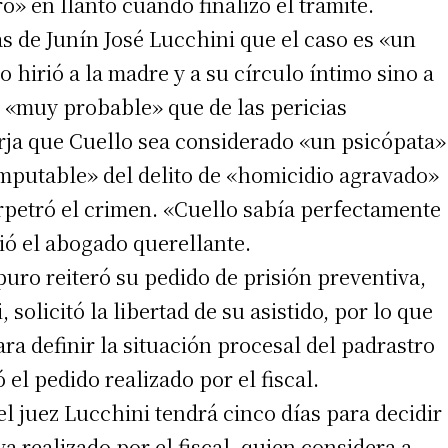
» en llanto cuando finalizó el trámite.
s de Junín José Lucchini que el caso es «un
o hirió a la madre y a su círculo íntimo sino a
s «muy probable» que de las pericias
urja que Cuello sea considerado «un psicópata»
«imputable» del delito de «homicidio agravado»
petró el crimen. «Cuello sabía perfectamente
tió el abogado querellante.
puro reiteró su pedido de prisión preventiva,
solicitó la libertad de su asistido, por lo que
ra definir la situación procesal del padrastro
 el pedido realizado por el fiscal.
 el juez Lucchini tendrá cinco días para decidir
va realizado por el fiscal, quien considera a