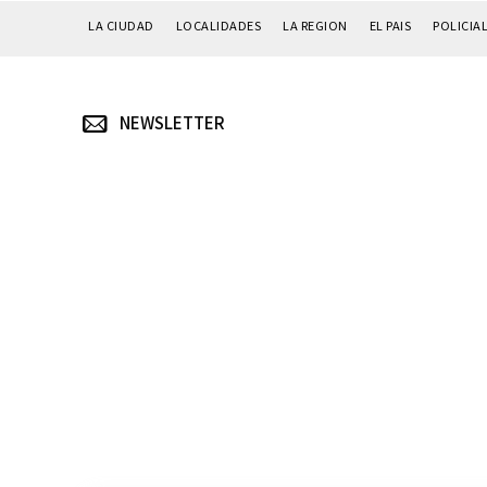
LA CIUDAD
LOCALIDADES
LA REGION
EL PAIS
POLICIA
NEWSLETTER