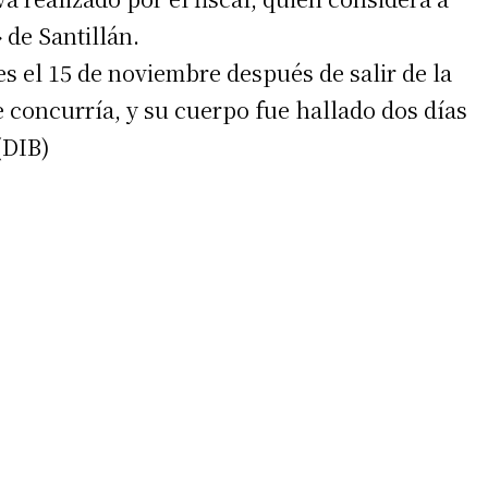
 de Santillán.
es el 15 de noviembre después de salir de la
e concurría, y su cuerpo fue hallado dos días
(DIB)
irme gratis
*
Requerido
*
de correo electrónico