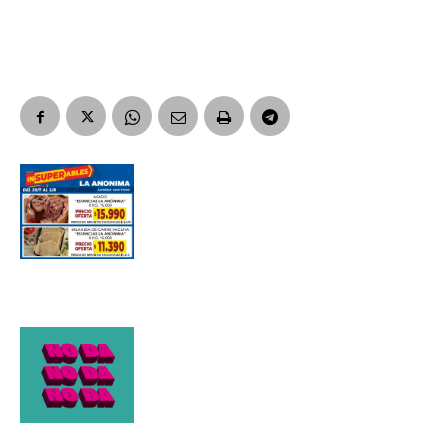
Suscribirme gratis
*
Dirección de correo electrónico
Nombre
Apellidos
Número de teléfono