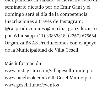
seminario dictado por de Emir Gani y el
domingo será el día de la competencia.
Inscripciones a través de Instagram:
@rasproducciones @marina_gonzalezart o
por Whatsapp: (11) 33863818, (2267) 675664.
Organiza BS AS Producciones con el apoyo
Suscribirme gratis
de la Municipalidad de Villa Gesell.
Más información:
*
Dirección de correo electrónico
www.instagram.com/villagesellmunicipio –
www.facebook.com/VillaGesellMunicipio –
Nombre
www.gesell.tur.ar/eventos
Apellidos