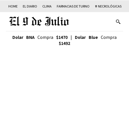
HOME
EL DIARIO
CLIMA
FARMACIAS DE TURNO
✟ NECROLÓGICAS
T
Dolar BNA
Compra
$1470
|
Dolar Blue
Compra
$1492