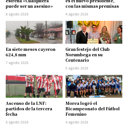
estrena «Cualquiera
es el nuevo presidente,
puede ser un asesino»
con las mismas premisas
8 agosto 2026
4 agosto 2026
En siete meses cayeron
Gran festejo del Club
624,8 mm
Norumbega en su
Centenario
7 agosto 2026
5 agosto 2026
Ascenso de la LNF:
Morea logró el
partidos de la tercera
Bicampeonato del Fútbol
fecha
Femenino
6 agosto 2026
4 agosto 2026