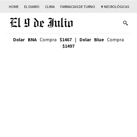
HOME
EL DIARIO
CLIMA
FARMACIAS DE TURNO
✟ NECROLÓGICAS
T
Dolar BNA
Compra
$1467
|
Dolar Blue
Compra
$1497