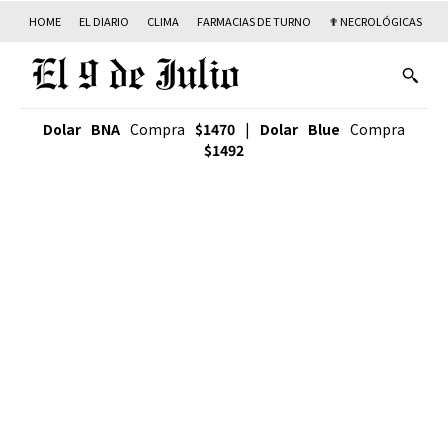
HOME
EL DIARIO
CLIMA
FARMACIAS DE TURNO
✟ NECROLÓGICAS
T
Dolar BNA
Compra
$1470
|
Dolar Blue
Compra
$1492