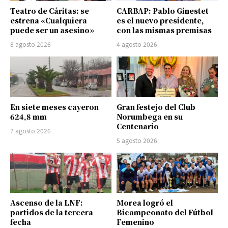
Teatro de Cáritas: se
CARBAP: Pablo Ginestet
estrena «Cualquiera
es el nuevo presidente,
puede ser un asesino»
con las mismas premisas
8 agosto 2026
4 agosto 2026
En siete meses cayeron
Gran festejo del Club
624,8 mm
Norumbega en su
Centenario
7 agosto 2026
5 agosto 2026
Ascenso de la LNF:
Morea logró el
partidos de la tercera
Bicampeonato del Fútbol
fecha
Femenino