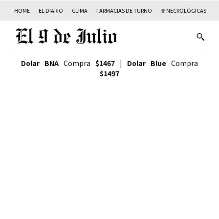
HOME
EL DIARIO
CLIMA
FARMACIAS DE TURNO
✟ NECROLÓGICAS
T
Dolar BNA
Compra
$1467
|
Dolar Blue
Compra
$1497