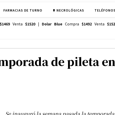
FARMACIAS DE TURNO
✟ NECROLÓGICAS
TELÉFONOS
$1469
Venta
$1520
|
Dolar Blue
Compra
$1492
Venta
$15
mporada de pileta en
Se inauguró la semana pasada la temporada