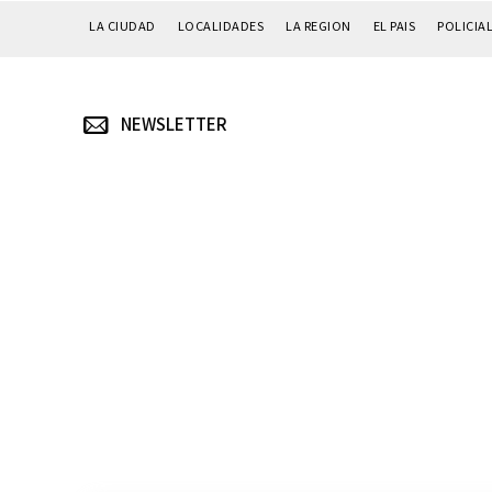
LA CIUDAD
LOCALIDADES
LA REGION
EL PAIS
POLICIA
NEWSLETTER