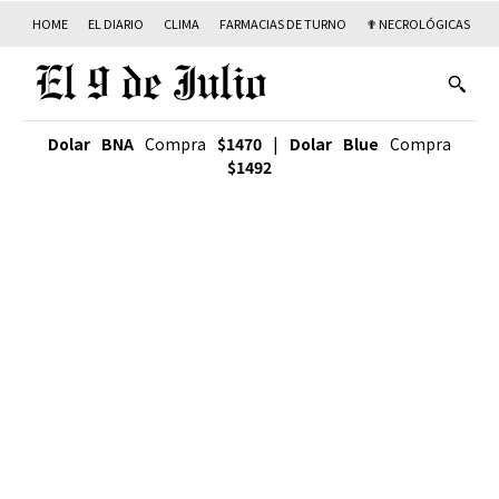
HOME
EL DIARIO
CLIMA
FARMACIAS DE TURNO
✟ NECROLÓGICAS
T
Dolar BNA
Compra
$1470
|
Dolar Blue
Compra
$1492