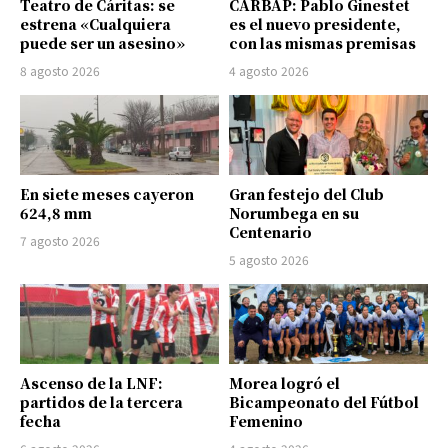
Teatro de Cáritas: se
CARBAP: Pablo Ginestet
estrena «Cualquiera
es el nuevo presidente,
puede ser un asesino»
con las mismas premisas
8 agosto 2026
4 agosto 2026
En siete meses cayeron
Gran festejo del Club
624,8 mm
Norumbega en su
Centenario
7 agosto 2026
5 agosto 2026
Ascenso de la LNF:
Morea logró el
partidos de la tercera
Bicampeonato del Fútbol
fecha
Femenino