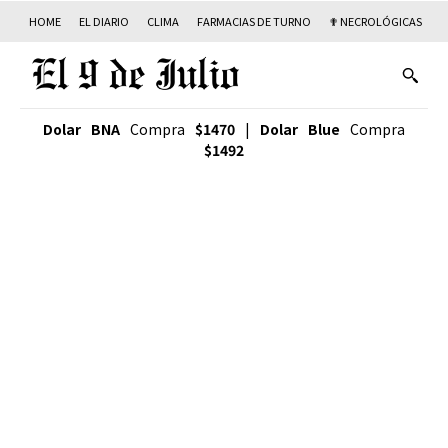
HOME
EL DIARIO
CLIMA
FARMACIAS DE TURNO
✟ NECROLÓGICAS
T
Dolar BNA
Compra
$1470
|
Dolar Blue
Compra
$1492