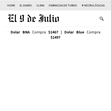
HOME
EL DIARIO
CLIMA
FARMACIAS DE TURNO
✟ NECROLÓGICAS
T
Dolar BNA
Compra
$1467
|
Dolar Blue
Compra
$1497