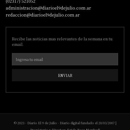
(02317) 521052
administracion@diarioel9dejulio.com.ar
redaccion@diarioel9dejulio.com.ar
Recibe las noticias mas relevantes de la semana en tu
email.
ENVIAR
© 2023 - Diario El 9 de Julio - Diario digital fundado el 20/03/2007 |
Propietario y Director: Estela Rosa Manfredi