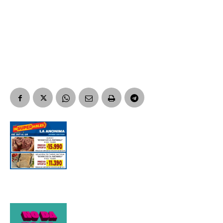
Suscribirme gratis
*
Dirección de correo electrónico
Nombre
Apellidos
Número de teléfono