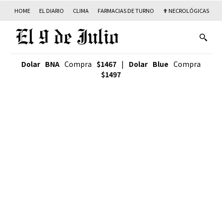
HOME
EL DIARIO
CLIMA
FARMACIAS DE TURNO
✟ NECROLÓGICAS
T
Dolar BNA
Compra
$1467
|
Dolar Blue
Compra
$1497