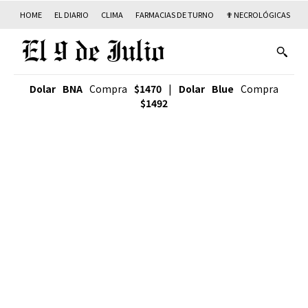
HOME
EL DIARIO
CLIMA
FARMACIAS DE TURNO
✟ NECROLÓGICAS
T
Dolar BNA
Compra
$1470
|
Dolar Blue
Compra
$1492