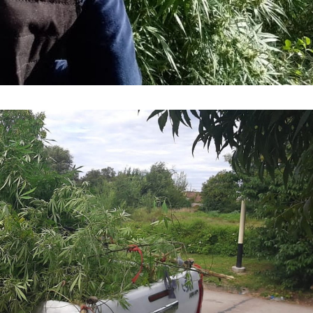
irme gratis
*
Requerido
*
de correo electrónico