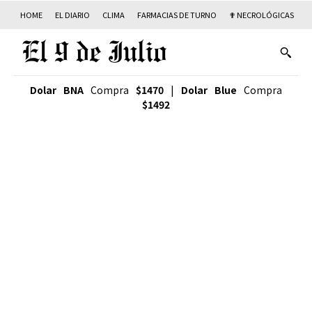
HOME
EL DIARIO
CLIMA
FARMACIAS DE TURNO
✟ NECROLÓGICAS
T
Dolar BNA
Compra
$1470
|
Dolar Blue
Compra
$1492