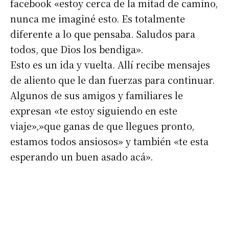
facebook «estoy cerca de la mitad de camino,
nunca me imaginé esto. Es totalmente
*
Dirección de correo electrónico
diferente a lo que pensaba. Saludos para
todos, que Dios los bendiga».
Nombre
Esto es un ida y vuelta. Allí recibe mensajes
de aliento que le dan fuerzas para continuar.
Apellidos
Algunos de sus amigos y familiares le
expresan «te estoy siguiendo en este
viaje»,»que ganas de que llegues pronto,
Número de teléfono
estamos todos ansiosos» y también «te esta
esperando un buen asado acá».