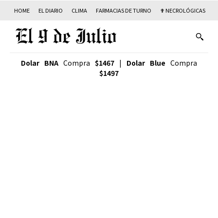
HOME
EL DIARIO
CLIMA
FARMACIAS DE TURNO
✟ NECROLÓGICAS
T
Dolar BNA
Compra
$1467
|
Dolar Blue
Compra
$1497