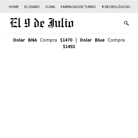
HOME
EL DIARIO
CLIMA
FARMACIAS DE TURNO
✟ NECROLÓGICAS
T
Dolar BNA
Compra
$1470
|
Dolar Blue
Compra
$1492