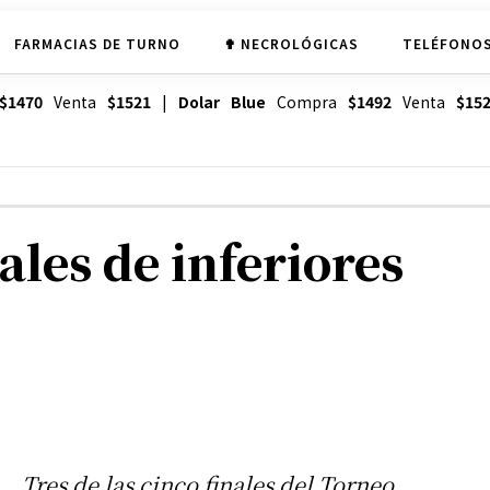
FARMACIAS DE TURNO
✟ NECROLÓGICAS
TELÉFONOS
$1470
Venta
$1521
|
Dolar Blue
Compra
$1492
Venta
$15
ales de inferiores
Tres de las cinco finales del Torneo