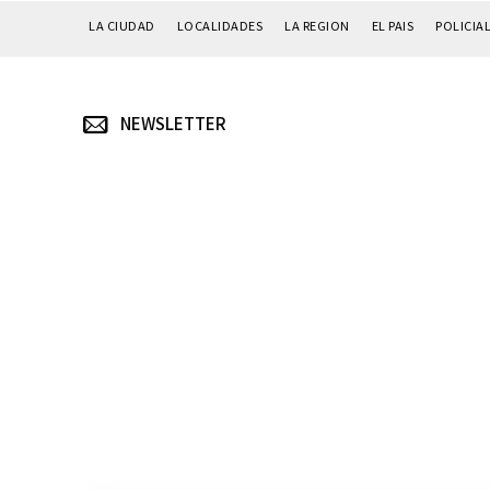
LA CIUDAD
LOCALIDADES
LA REGION
EL PAIS
POLICIA
NEWSLETTER