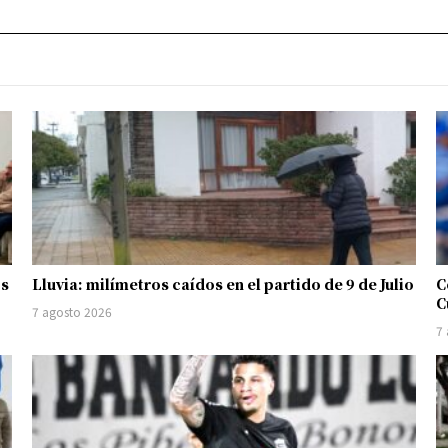
os
Lluvia: milímetros caídos en el partido de 9 de Julio
C
C
7 agosto 2026
7