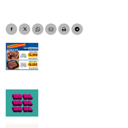
Suscribirme gratis
*
Dirección de correo electrónico
Nombre
Apellidos
Número de teléfono