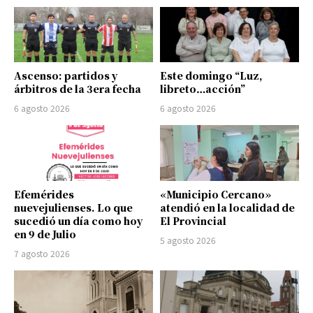
Ascenso: partidos y
Este domingo “Luz,
árbitros de la 3era fecha
libreto…acción”
6 agosto 2026
6 agosto 2026
Efemérides
«Municipio Cercano»
nuevejulienses. Lo que
atendió en la localidad de
sucedió un día como hoy
El Provincial
en 9 de Julio
5 agosto 2026
7 agosto 2026