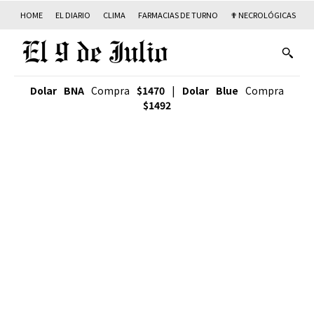
HOME
EL DIARIO
CLIMA
FARMACIAS DE TURNO
✟ NECROLÓGICAS
T
Dolar BNA
Compra
$1470
|
Dolar Blue
Compra
$1492