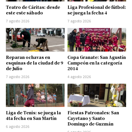
Teatro de Cáritas: desde
Liga Profesional de fútbol:
este este sábado
se juega la fecha 4
7 agosto 2026
7 agosto 2026
Reparan ochavas en
Copa Granate: San Agustín
esquinas de la ciudad de 9
Campeón en la categoría
de Julio
2014
7 agosto 2026
4 agosto 2026
Liga de Tenis: se juega la
Fiestas Patronales: San
4ta fecha en San Martín
Cayetano y Santo
Domingo de Guzmán
6 agosto 2026
5 agosto 2026