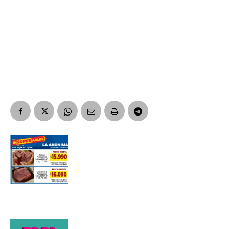
Suscribirme gratis
*
Dirección de correo electrónico
Nombre
Apellidos
Número de teléfono