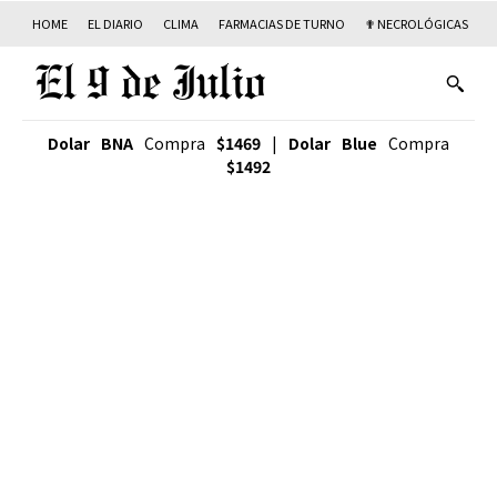
HOME
EL DIARIO
CLIMA
FARMACIAS DE TURNO
✟ NECROLÓGICAS
T
Dolar BNA
Compra
$1469
|
Dolar Blue
Compra
$1492