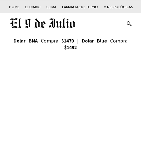
HOME
EL DIARIO
CLIMA
FARMACIAS DE TURNO
✟ NECROLÓGICAS
T
Dolar BNA
Compra
$1470
|
Dolar Blue
Compra
$1492