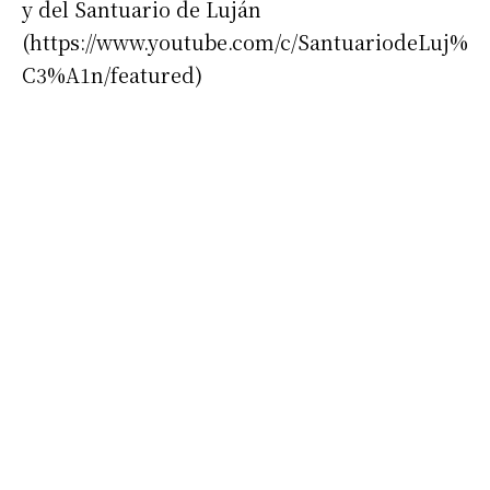
y del Santuario de Luján
(https://www.youtube.com/c/SantuariodeLuj%
C3%A1n/featured)
Suscribirme gratis
*
Dirección de correo electrónico
Nombre
Apellidos
Número de teléfono