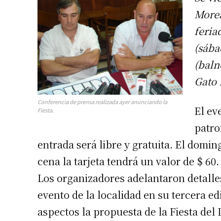
Morea
feria
(sába
(baln
Gato 
Conferencia de prensa realizada ayer anunciando la
El ev
Fiesta.
patro
entrada será libre y gratuita. El domin
cena la tarjeta tendrá un valor de $ 60.
Los organizadores adelantaron detalle
evento de la localidad en su tercera ed
aspectos la propuesta de la Fiesta del