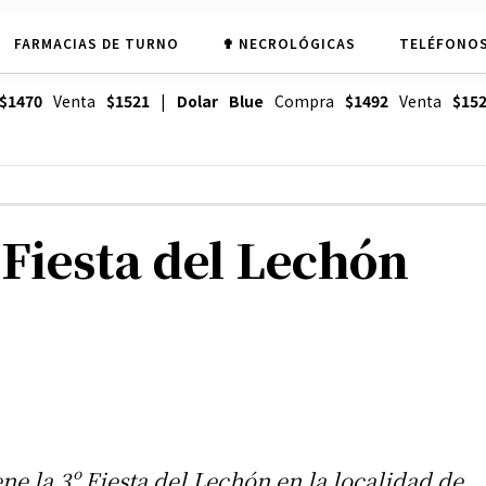
FARMACIAS DE TURNO
✟ NECROLÓGICAS
TELÉFONOS
$1470
Venta
$1521
|
Dolar Blue
Compra
$1492
Venta
$15
 Fiesta del Lechón
ene la 3º Fiesta del Lechón en la localidad de