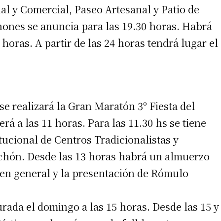
al y Comercial, Paseo Artesanal y Patio de
ones se anuncia para las 19.30 horas. Habrá
 horas. A partir de las 24 horas tendrá lugar el
irme gratis
 se realizará la Gran Maratón 3º Fiesta del
*
Requerido
*
de correo electrónico
á a las 11 horas. Para las 11.30 hs se tiene
itucional de Centros Tradicionalistas y
Lechón. Desde las 13 horas habrá un almuerzo
o en general y la presentación de Rómulo
rada el domingo a las 15 horas. Desde las 15 y
 teléfono