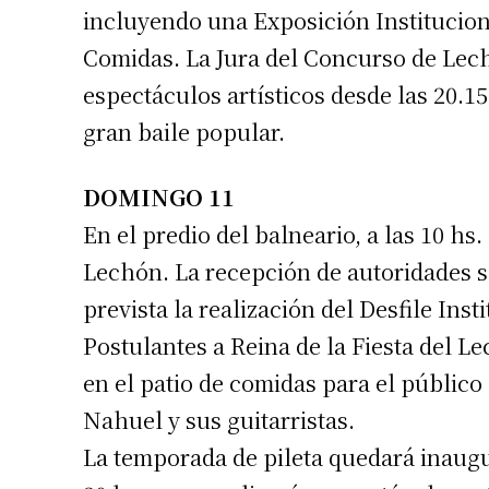
incluyendo una Exposición Institucion
Comidas. La Jura del Concurso de Lech
espectáculos artísticos desde las 20.15
gran baile popular.
Suscrib
DOMINGO 11
En el predio del balneario, a las 10 hs.
Dirección 
Lechón. La recepción de autoridades ser
prevista la realización del Desfile Inst
Nombre
Postulantes a Reina de la Fiesta del 
en el patio de comidas para el públic
Apellidos
Nahuel y sus guitarristas.
La temporada de pileta quedará inaugu
Número de