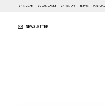
LA CIUDAD
LOCALIDADES
LA REGION
EL PAIS
POLICIA
NEWSLETTER