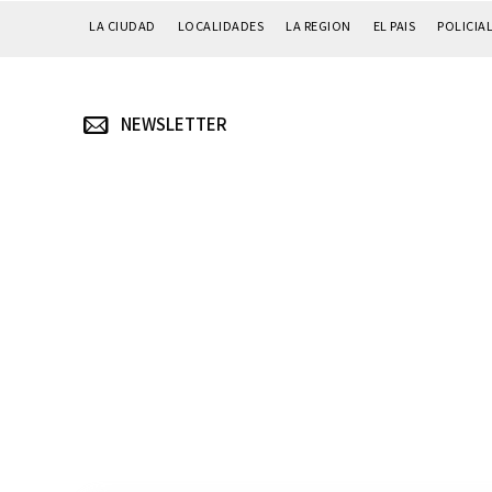
LA CIUDAD
LOCALIDADES
LA REGION
EL PAIS
POLICIA
NEWSLETTER