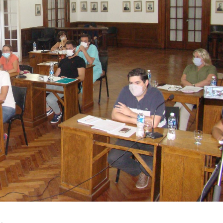
irme gratis
*
Requerido
*
de correo electrónico