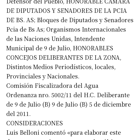
Defensor del Pueblo, HONORABLE CÁMARA
DE DIPUTADOS Y SENADORES DE LA PCIA
DE BS. AS; Bloques de Diputados y Senadores
Suscribirme gratis
Pcia de Bs As; Organismos Internacionales
de las Naciones Unidas, Intendente
*
Dirección de correo electrónico
Municipal de 9 de Julio, HONORABLES
CONCEJOS DELIBERANTES DE LA ZONA,
Distintos Medios Periodísticos, locales,
Nombre
Provinciales y Nacionales.
Comisión Fiscalizadora del Agua
Apellidos
Ordenanza nro. 5002/11 del H.C. Deliberante
de 9 de Julio (B) 9 de Julio (B) 5 de diciembre
Número de teléfono
del 2011.
CONSIDERACIONES
Luis Belloni comentó «para elaborar este