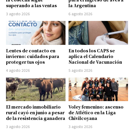
superando a las ventas
la Argentina
3 agosto 2026
6 agosto 2026
Lentes de contacto en
En todos los CAPS se
invierno: cuidados para
aplica el Calendario
proteger tus ojos
Nacional de Vacunación
4 agosto 2026
5 agosto 2026
El mercado inmobiliario
Voley femenino: ascenso
rural cayó en junio a pesar
de Atlético en la Liga
de la resistencia ganadera
Chivilcoyana
3 agosto 2026
3 agosto 2026