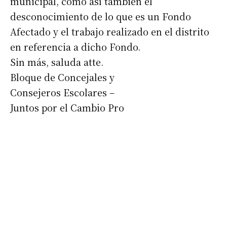
municipal, como así también el
*
Dirección de correo electrónico
desconocimiento de lo que es un Fondo
Afectado y el trabajo realizado en el distrito
Nombre
en referencia a dicho Fondo.
Sin más, saluda atte.
Apellidos
Bloque de Concejales y
Consejeros Escolares –
Número de teléfono
Juntos por el Cambio Pro