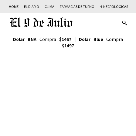
HOME
EL DIARIO
CLIMA
FARMACIAS DE TURNO
✟ NECROLÓGICAS
T
Dolar BNA
Compra
$1467
|
Dolar Blue
Compra
$1497