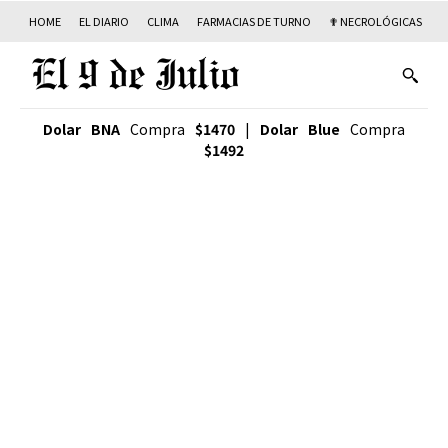
HOME
EL DIARIO
CLIMA
FARMACIAS DE TURNO
✟ NECROLÓGICAS
T
Dolar BNA
Compra
$1470
|
Dolar Blue
Compra
$1492