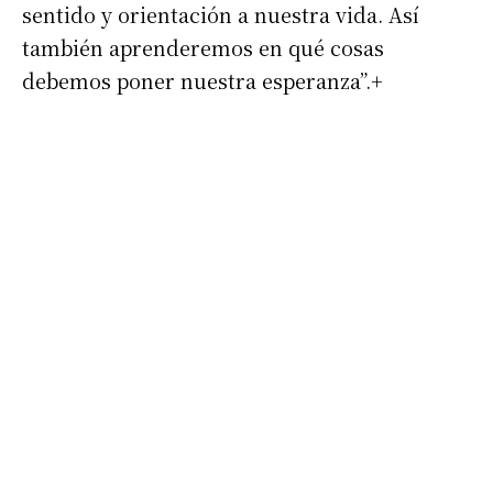
sentido y orientación a nuestra vida. Así
Nombre
también aprenderemos en qué cosas
debemos poner nuestra esperanza”.+
Apellidos
Número de teléfono