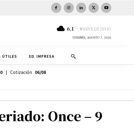
C
6.1
NUEVE DE JULIO
VIERNES, AGOSTO 7, 2026
 ÚTILES
ED. IMPRESA
30
| Cotización
06/08
eriado: Once – 9