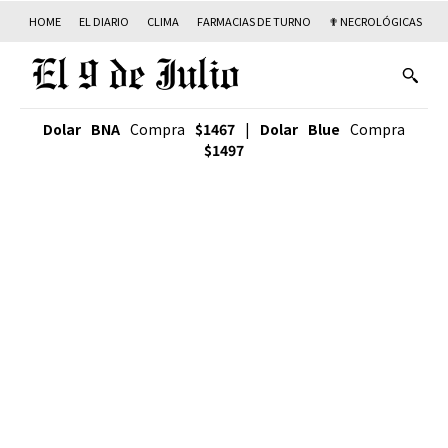
HOME
EL DIARIO
CLIMA
FARMACIAS DE TURNO
✟ NECROLÓGICAS
T
Dolar BNA
Compra
$1467
|
Dolar Blue
Compra
$1497