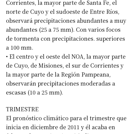
Corrientes, la mayor parte de Santa Fe, el
norte de Cuyo y el sudoeste de Entre Ríos,
observará precipitaciones abundantes a muy
abundantes (25 a 75 mm). Con varios focos
de tormenta con precipitaciones. superiores
a 100 mm.
• El centro y el oeste del NOA, la mayor parte
Suscribirme gratis
de Cuyo, de Misiones, el sur de Corrientes y
la mayor parte de la Región Pampeana,
*
Dirección de correo electrónico
observarán precipitaciones moderadas a
escasas (10 a 25 mm).
Nombre
TRIMESTRE
Apellidos
El pronóstico climático para el trimestre que
inicia en diciembre de 2011 y él acaba en