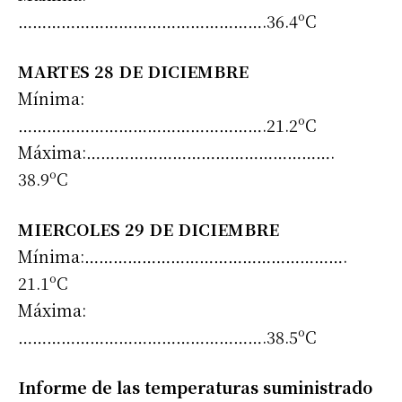
…………………………………………….36.4ºC
MARTES 28 DE DICIEMBRE
Mínima:
…………………………………………….21.2ºC
Máxima:…………………………………………….
38.9ºC
MIERCOLES 29 DE DICIEMBRE
Mínima:……………………………………………….
Suscribirme gratis
21.1ºC
Máxima:
*
Dirección de correo electrónico
…………………………………………….38.5ºC
Nombre
Informe de las temperaturas suministrado