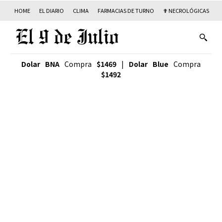
HOME
EL DIARIO
CLIMA
FARMACIAS DE TURNO
✟ NECROLÓGICAS
T
Dolar BNA
Compra
$1469
|
Dolar Blue
Compra
$1492