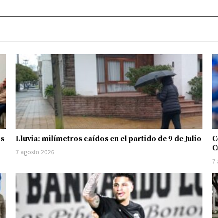
os
Lluvia: milímetros caídos en el partido de 9 de Julio
C
C
7 agosto 2026
7