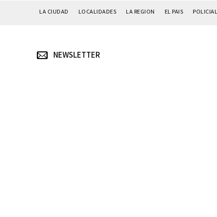
LA CIUDAD
LOCALIDADES
LA REGION
EL PAIS
POLICIA
NEWSLETTER