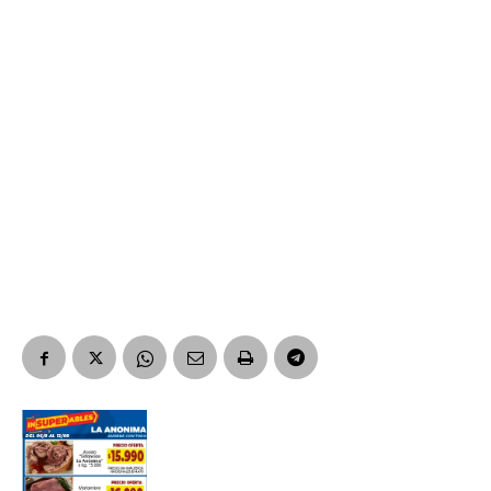
Suscribirme gratis
*
Dirección de correo electrónico
Nombre
Apellidos
Número de teléfono