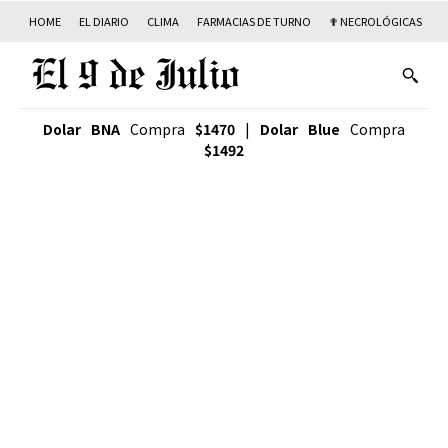
HOME
EL DIARIO
CLIMA
FARMACIAS DE TURNO
✟ NECROLÓGICAS
T
Dolar BNA
Compra
$1470
|
Dolar Blue
Compra
$1492