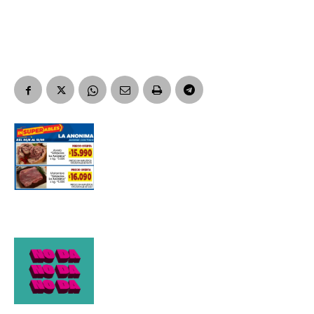
Suscribirme gratis
*
Dirección de correo electrónico
Nombre
Apellidos
Número de teléfono